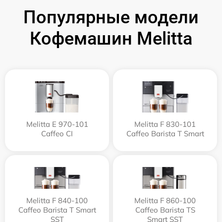
Популярные модели
Кофемашин Melitta
Melitta Е 970-101
Melitta F 830-101
Caffeo CI
Caffeo Barista T Smart
Melitta F 840-100
Melitta F 860-100
Caffeo Barista T Smart
Caffeo Barista TS
SST
Smart SST