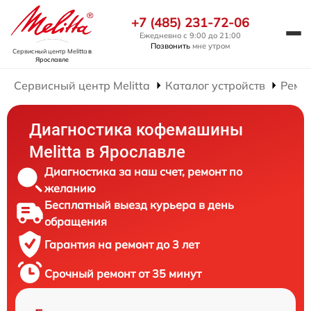
+7 (485) 231-72-06
Ежедневно с 9:00 до 21:00
Позвонить
мне утром
Сервисный центр Melitta
в
Ярославле
Сервисный центр Melitta
Каталог устройств
Ремо
Диагностика кофемашины
Melitta в Ярославле
Диагностика за наш счет, ремонт по
желанию
Бесплатный выезд курьера в день
обращения
Гарантия на ремонт до 3 лет
Срочный ремонт от 35 минут