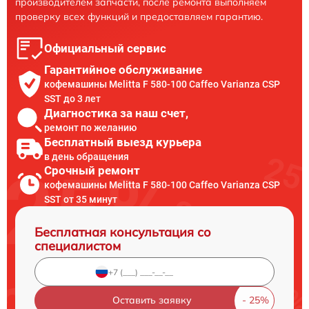
производителем запчасти, после ремонта выполняем
проверку всех функций и предоставляем гарантию.
Официальный сервис
Гарантийное обслуживание
кофемашины Melitta F 580-100 Caffeo Varianza CSP
SST до 3 лет
Диагностика за наш счет,
ремонт по желанию
Бесплатный выезд курьера
в день обращения
Срочный ремонт
кофемашины Melitta F 580-100 Caffeo Varianza CSP
SST от 35 минут
Бесплатная консультация со
специалистом
Оставить заявку