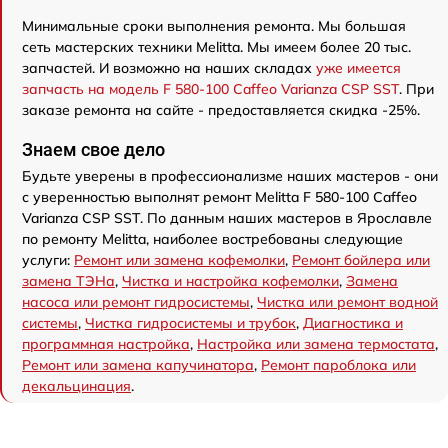
Минимальные сроки выполнения ремонта. Мы большая
сеть мастерских техники Melitta. Мы имеем более 20 тыс.
запчастей. И возможно на наших складах
уже имеется
запчасть на модель F 580-100 Caffeo Varianza CSP SST
. При
заказе ремонта на сайте - предоставляется скидка -25%.
Знаем свое дело
Будьте уверены в профессионализме наших мастеров - они
с уверенностью выполнят ремонт Melitta F 580-100 Caffeo
Varianza CSP SST. По данным наших мастеров в Ярославле
по ремонту Melitta, наиболее востребованы следующие
услуги:
Ремонт или замена кофемолки
,
Ремонт бойлера или
замена ТЭНа
,
Чистка и настройка кофемолки
,
Замена
насоса или ремонт гидросистемы
,
Чистка или ремонт водной
системы
,
Чистка гидросистемы и трубок
,
Диагностика и
программная настройка
,
Настройка или замена термостата
,
Ремонт или замена капучинатора
,
Ремонт пароблока или
декальцинация
.