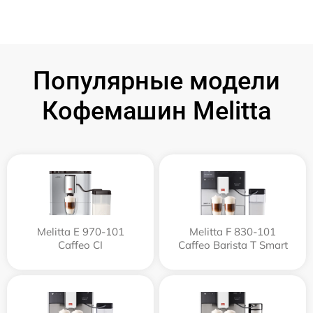
Популярные модели
Кофемашин Melitta
Melitta Е 970-101
Melitta F 830-101
Caffeo CI
Caffeo Barista T Smart