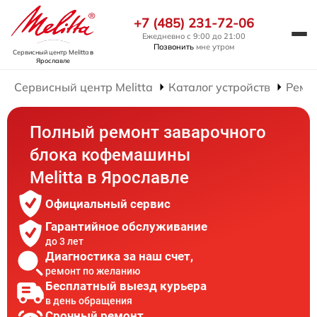
+7 (485) 231-72-06
Ежедневно с 9:00 до 21:00
Позвонить
мне утром
Сервисный центр Melitta
в
Ярославле
Сервисный центр Melitta
Каталог устройств
Ремо
Полный ремонт заварочного
блока кофемашины
Melitta в Ярославле
Официальный сервис
Гарантийное обслуживание
до 3 лет
Диагностика за наш счет,
ремонт по желанию
Бесплатный выезд курьера
в день обращения
Срочный ремонт