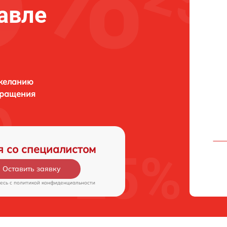
лавле
 желанию
бращения
я со специалистом
Оставить заявку
есь c
политикой конфиденциальности